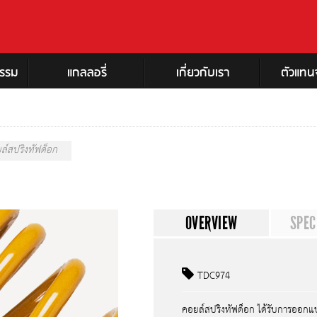
กรรม
แกลลอรี่
เกี่ยวกับเรา
ตัวแทน
จูงรถ
ชุดช่วงล่าง
ร้านออพโพสิตล็อกคือตัวเลือกที่ดีที่สุด
ไฟส่องส่
อิเล็กทรอ
การรับประกันและการคืนสินค้า
ล์สปริงทัฟด็อก
ชุดช่วงล่าง Opposite Lock
ประวัติความเป็นมา
ไฟ LED ส่อ
โช้คอัพ OL
เกี่ยวกับอ็อพโพสิตล็อค ประเทศไทย (TM
ไฟขับขี่ส
สปริง OL
OVERVIEW
SPEC
ไฟส่องส
ริม
อุปกรณ์เสริม OL
บาร์ (Lig
ไฟส่องสว
ชุดช่วงล่าง Tough Dog
TDC974
กิจกรรม
โช้คอัพ Tough Dog
คอยล์สปริงทัฟด็อก ได้รับการออกแ