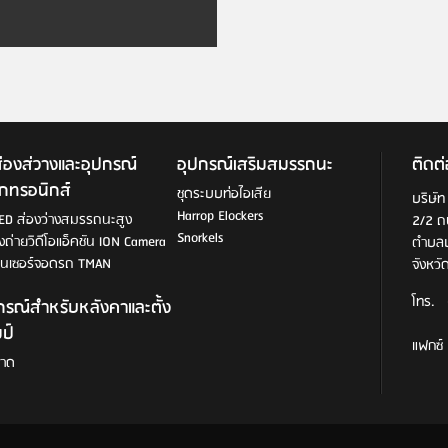
่องส่วางและอุปกรณ์
อุปกรณ์เสริมสมรรถนะ
ติดต่
ล็กทรอนิกส์
ชุดระบบท่อไอเสีย
บริษัท
Harrop Elockers
ED ส่องว่างสมรรถนะสูง
2/2 ถ
Snorkels
งถ่ายวิดีโอแอ็คชัน ION Camera
ตำบลบ
ซ็นเซอร์จอดรถ TMAN
จังหว
โทร. 
กรณ์สำหรับหลังคาและตั้ง
(66)
ป์
แฟกซ์
สาด