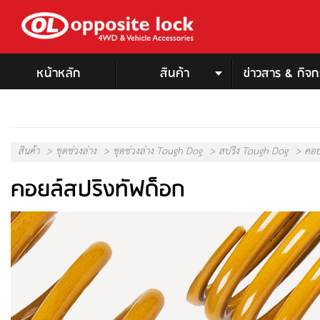
หน้าหลัก
สินค้า
ข่าวสาร & กิจ
กันชนและอุปกรณ์ป้องกัน
อุปกรณ์กู้ภัยและลาก
สินค้า
ชุดช่วงล่าง
ชุดช่วงล่าง Tough Dog
สปริง Tough Dog
คอย
กันชนและอุปกรณ์ป้องกันส่วนหน้า
วินช์ หรือ รอกดึงรถยนต์
คอยล์สปริงทัฟด็อก
กันชนฟลีทแบบ 3 ลูป
สายดึงกู้ภัยรถยนต์
กันชนพรีเมียมแบบ 3 ลูป
ชุดอุปกรณ์กู้รถยนต์
กันชนพรีเมียมแบบ Post-Type
ชุดแม่แรงยกและอุปกรณ์เส
กันชนพรีเมียมสเตนเลสสตีล
ชุดอุปกรณ์จำเป็นอื่นๆ
แบบซิงเกิลลูป
อุปกรณ์ซ่อมยางรถยนต์
ปั๊มลม
กันชนและอุปกรณ์ป้องกันส่วนหลัง