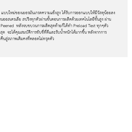
ดีโอแอ็คชัน ION Camera
ผ้าใบกันสาด
 แบบใหม่ของเยอรมันเกรดความแข็งสูง ได้รับการออกแบบให้มีวัสดุน้อยลง
่วยจอดรถ TMAN
นออสเตรเลีย สปริงทุกตัวผ่านขั้นตอนการผลิตด้วยเทคโนโลยีชั้นสูง ผ่าน
เซอร์แบบสายคุณภาพสูง
 Peened หลังจบขบวนการผลิตสุดท้ายก็ได้ทำ Preload Test ทุกๆตัว
ี่สุด จะได้คุณสมบัติการขับขี่ที่ดีและรับน้ำหนักได้มากขึ้น หลังจากการ
เซอร์แบบสายมาตรฐาน
ืนสู่สภาพเดิมคงที่ตลอดไม่ทรุดตัว