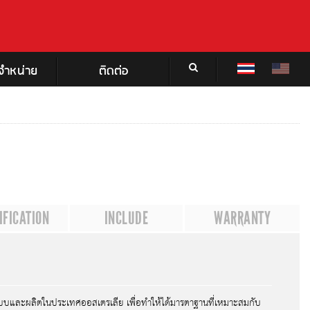
จำหน่าย
ติดต่อ
วางและอุปกรณ์
อุปกรณ์เสริมสมรรถนะ
OTHER WEBSITE
LANGUAGE
นิกส์
ภาษาไทย
ชุดระบบท่อไอเสีย Redback
Oppositelock Australia
งว่างสมรรถนะสูง
อุปกรณ์ล็อกเพลาอิเล็กทรอนิกส์
ENGLISH
AN)
Harrop
่องสว่าง (Driving Light)
IFICATION
INCLUDE
WARRANTY
สนอร์คเกิ้ล
ว่างติดกันชนหรือโรล
ht Bar)
่างทั่วไปหรือไฟใช้ทำ
อุปกรณ์สำหรับหลังคาและตั้ง
ต่างๆ (Work Lamp)
แคมป์
บบและผลิตในประเทศออสเตรเลีย เพื่อทำให้ได้มารตาฐานที่เหมาะสมกับ