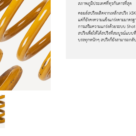
สปริง Tough Dog
กล้องถ่ายวิ
สภาพภูมิประเทศที่ทุรกันดารที่สุด
คอยล์สปริงผลิตจากเหล็กสปริง X5K
กันสะบัด Tough Dog
เซ็นเซอร์ช
แต่ก็ยังคงความแข็งแกร่งตามมาตรฐา
อุปกรณ์เสริม Tough Dog
ชุดเซ็น
การเสริมความแกร่งด้วยระบบ Shot
สปริงเพื่อให้ได้สปริงที่สมบูรณ์แบบท
ชุดเซ็น
บรรทุกหนักๆ สปริงก็ยังสามารถกลับค